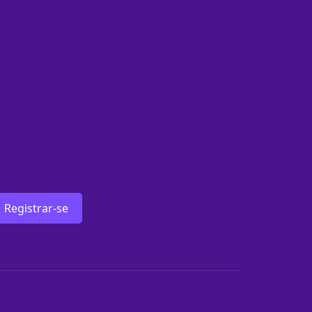
Registrar-se