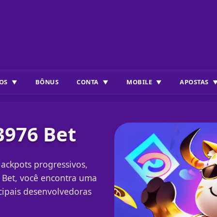
OS
BÔNUS
CONTA
MOBILE
APOSTAS
 3976 Bet
jackpots progressivos,
6 Bet, você encontra uma
ncipais desenvolvedoras