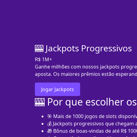
🎰 Jackpots Progressivos
R$ 1M+
Ganhe milhões com nossos jackpots progre
aposta. Os maiores prêmios estão esperand
Jogar Jackpots
🎰 Por que escolher os
🎯 Mais de 1000 jogos de slots disponí
💰 Jackpots progressivos que chegam 
🎁 Bônus de boas-vindas de até R$ 100