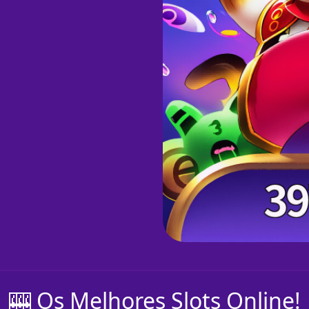
🎰 Os Melhores Slots Online!