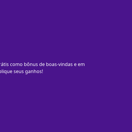
rátis como bônus de boas-vindas e em
plique seus ganhos!