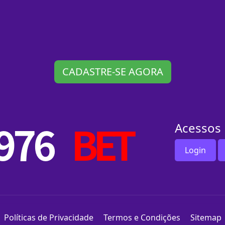
CADASTRE-SE AGORA
Acessos
Login
Políticas de Privacidade
Termos e Condições
Sitemap