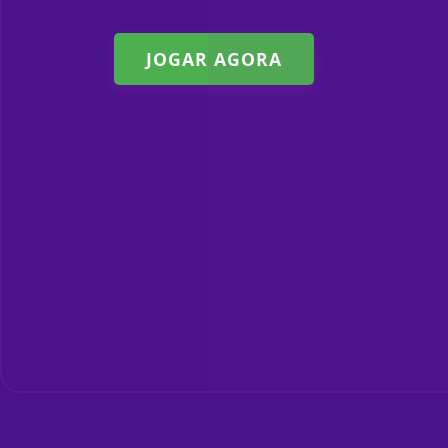
JOGAR AGORA