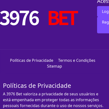
Aces
Log
Reg
Políticas de Privacidade
Termos e Condições
Sitemap
Políticas de Privacidade
A 3976 Bet valoriza a privacidade de seus usuários e
está empenhada em proteger todas as informações
pessoais fornecidas durante o uso de nossos serviços.