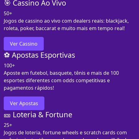
🎯 Cassino Ao Vivo
50+
Jogos de cassino ao vivo com dealers reais: blackjack,
roleta, poker, baccarat e muito mais em tempo real!
Ver Cassino
⚽ Apostas Esportivas
100+
Aposte em futebol, basquete, tênis e mais de 100
esportes diferentes com odds competitivas e
pagamentos rápidos!
Ver Apostas
🎫 Loteria & Fortune
25+
Jogos de loteria, fortune wheels e scratch cards com