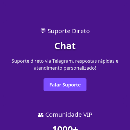
💬 Suporte Direto
Chat
Suporte direto via Telegram, respostas rápidas e
atendimento personalizado!
Falar Suporte
👥 Comunidade VIP
1000+