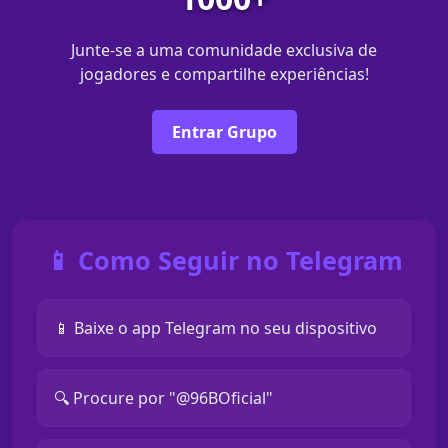
Junte-se a uma comunidade exclusiva de
jogadores e compartilhe experiências!
Entrar Grupo
📱 Como Seguir no Telegram
📱 Baixe o app Telegram no seu dispositivo
🔍 Procure por "@96BOficial"