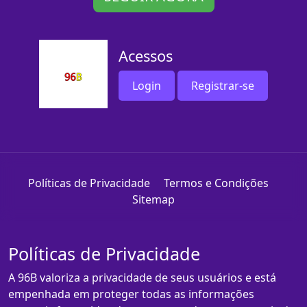
Acessos
Login
Registrar-se
Políticas de Privacidade
Termos e Condições
Sitemap
Políticas de Privacidade
A 96B valoriza a privacidade de seus usuários e está
empenhada em proteger todas as informações