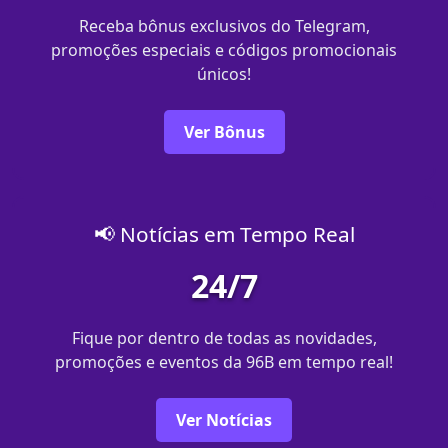
Receba bônus exclusivos do Telegram,
promoções especiais e códigos promocionais
únicos!
Ver Bônus
📢 Notícias em Tempo Real
24/7
Fique por dentro de todas as novidades,
promoções e eventos da 96B em tempo real!
Ver Notícias