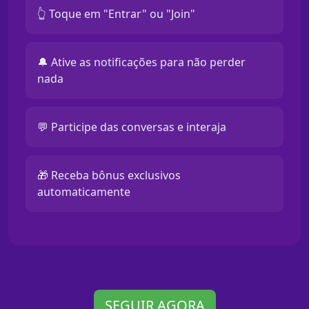
👆 Toque em "Entrar" ou "Join"
🔔 Ative as notificações para não perder
nada
💬 Participe das conversas e interaja
🎁 Receba bônus exclusivos
automaticamente
SEGUIR AGORA