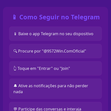
📱 Como Seguir no Telegram
📱 Baixe o app Telegram no seu dispositivo
🔍 Procure por "@9572Win.ComOficial"
👆 Toque em "Entrar" ou "Join"
🔔 Ative as notificações para não perder
nada
💬 Participe das conversas e interaja