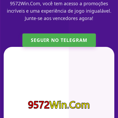
9572Win.Com, você tem acesso a promoções
incríveis e uma experiência de jogo inigualável.
Junte-se aos vencedores agora!
SEGUIR NO TELEGRAM