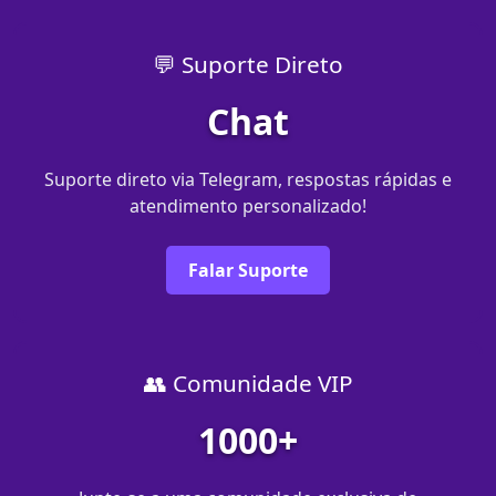
💬 Suporte Direto
Chat
Suporte direto via Telegram, respostas rápidas e
atendimento personalizado!
Falar Suporte
👥 Comunidade VIP
1000+