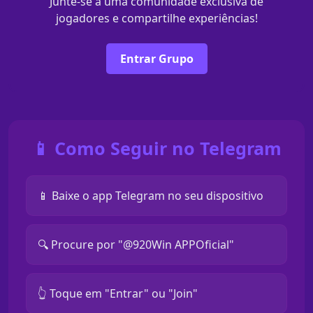
Junte-se a uma comunidade exclusiva de
jogadores e compartilhe experiências!
Entrar Grupo
📱 Como Seguir no Telegram
📱 Baixe o app Telegram no seu dispositivo
🔍 Procure por "@920Win APPOficial"
👆 Toque em "Entrar" ou "Join"