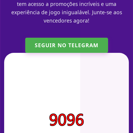
tem acesso a promoções incríveis e uma
experiência de jogo inigualável. Junte-se aos
vencedores agora!
SEGUIR NO TELEGRAM