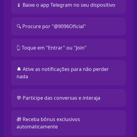
📱 Baixe o app Telegram no seu dispositivo
🔍 Procure por "@9096Oficial"
👆 Toque em "Entrar" ou "Join"
🔔 Ative as notificações para não perder
nada
💬 Participe das conversas e interaja
🎁 Receba bônus exclusivos
automaticamente