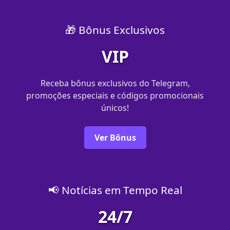
🎁 Bônus Exclusivos
VIP
Receba bônus exclusivos do Telegram,
promoções especiais e códigos promocionais
únicos!
Ver Bônus
📢 Notícias em Tempo Real
24/7