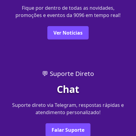
Fique por dentro de todas as novidades,
promoções e eventos da 9096 em tempo real!
Ver Notícias
💬 Suporte Direto
Chat
Suporte direto via Telegram, respostas rápidas e
atendimento personalizado!
Falar Suporte