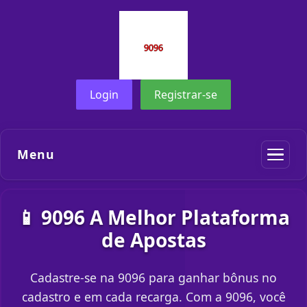
Login
Registrar-se
Menu
📱 9096 A Melhor Plataforma
de Apostas
Cadastre-se na 9096 para ganhar bônus no
cadastro e em cada recarga. Com a 9096, você