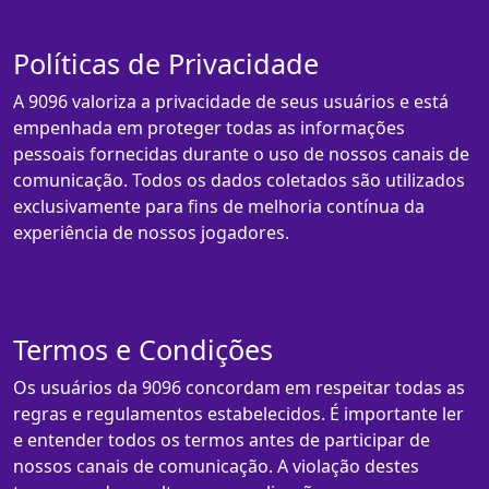
Políticas de Privacidade
A 9096 valoriza a privacidade de seus usuários e está
empenhada em proteger todas as informações
pessoais fornecidas durante o uso de nossos canais de
comunicação. Todos os dados coletados são utilizados
exclusivamente para fins de melhoria contínua da
experiência de nossos jogadores.
Termos e Condições
Os usuários da 9096 concordam em respeitar todas as
regras e regulamentos estabelecidos. É importante ler
e entender todos os termos antes de participar de
nossos canais de comunicação. A violação destes