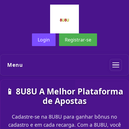
Login
Registrar-se
Menu
📱 8U8U A Melhor Plataforma
de Apostas
Cadastre-se na 8U8U para ganhar bônus no
cadastro e em cada recarga. Com a 8U8U, você