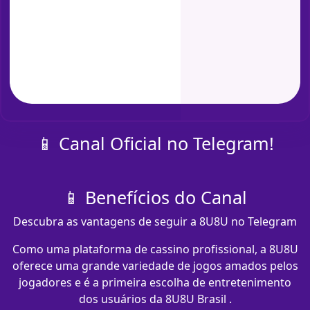
📱 Canal Oficial no Telegram!
📱 Benefícios do Canal
Descubra as vantagens de seguir a 8U8U no Telegram
Como uma plataforma de cassino profissional, a 8U8U
oferece uma grande variedade de jogos amados pelos
jogadores e é a primeira escolha de entretenimento
dos usuários da 8U8U Brasil .