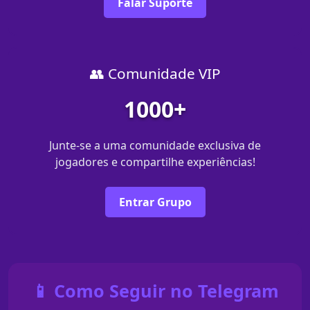
Falar Suporte
👥 Comunidade VIP
1000+
Junte-se a uma comunidade exclusiva de
jogadores e compartilhe experiências!
Entrar Grupo
📱 Como Seguir no Telegram