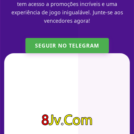
tem acesso a promoções incríveis e uma
experiência de jogo inigualável. Junte-se aos
vencedores agora!
SEGUIR NO TELEGRAM