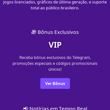
jogos licenciados, gráficos de última geração, e suporte
total ao público brasileiro.
🎁 Bônus Exclusivos
VIP
Receba bônus exclusivos do Telegram,
promoções especiais e códigos promocionais
únicos!
Ver Bônus
📢 Notícias em Tempo Real