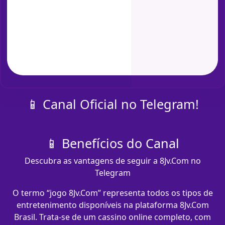
📱 Canal Oficial no Telegram!
📱 Benefícios do Canal
Descubra as vantagens de seguir a 8Jv.Com no
Telegram
O termo “jogo 8Jv.Com” representa todos os tipos de
entretenimento disponíveis na plataforma 8Jv.Com
Brasil. Trata-se de um cassino online completo, com