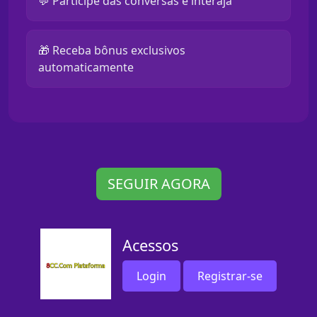
💬 Participe das conversas e interaja
🎁 Receba bônus exclusivos
automaticamente
SEGUIR AGORA
Acessos
Login
Registrar-se