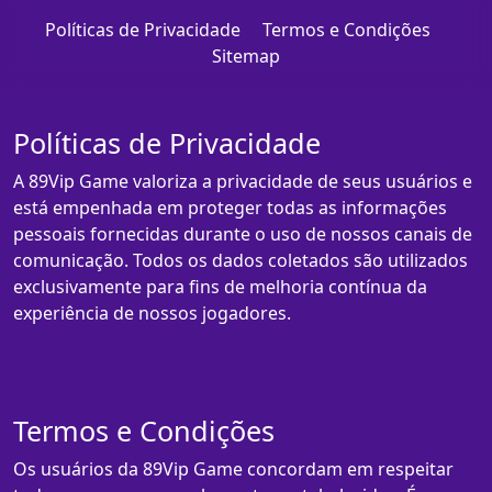
Políticas de Privacidade
Termos e Condições
Sitemap
Políticas de Privacidade
A 89Vip Game valoriza a privacidade de seus usuários e
está empenhada em proteger todas as informações
pessoais fornecidas durante o uso de nossos canais de
comunicação. Todos os dados coletados são utilizados
exclusivamente para fins de melhoria contínua da
experiência de nossos jogadores.
Termos e Condições
Os usuários da 89Vip Game concordam em respeitar