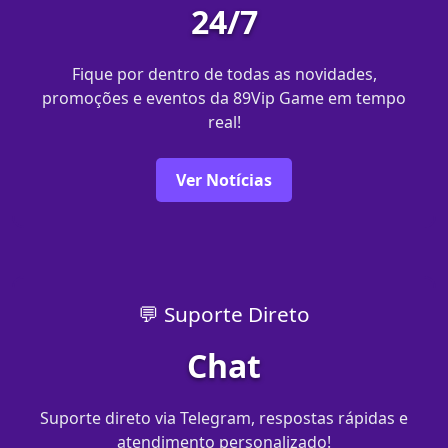
24/7
Fique por dentro de todas as novidades,
promoções e eventos da 89Vip Game em tempo
real!
Ver Notícias
💬 Suporte Direto
Chat
Suporte direto via Telegram, respostas rápidas e
atendimento personalizado!