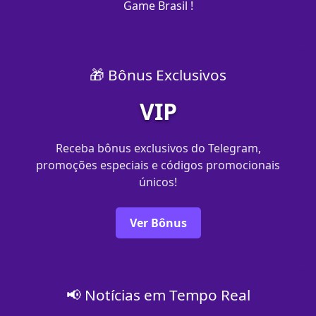
Game Brasil !
🎁 Bônus Exclusivos
VIP
Receba bônus exclusivos do Telegram,
promoções especiais e códigos promocionais
únicos!
Ver Bônus
📢 Notícias em Tempo Real