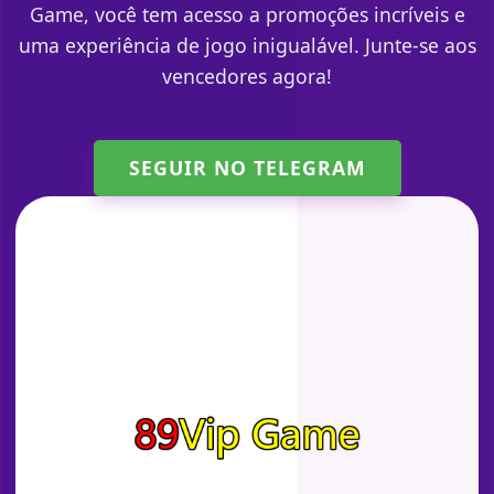
Game, você tem acesso a promoções incríveis e
uma experiência de jogo inigualável. Junte-se aos
vencedores agora!
SEGUIR NO TELEGRAM