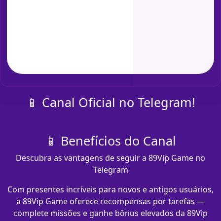
📱 Canal Oficial no Telegram!
📱 Benefícios do Canal
Descubra as vantagens de seguir a 89Vip Game no
Telegram
Com presentes incríveis para novos e antigos usuários,
a 89Vip Game oferece recompensas por tarefas —
complete missões e ganhe bônus elevados da 89Vip