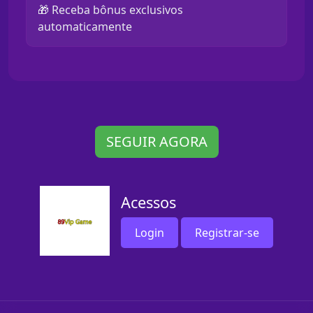
🎁 Receba bônus exclusivos
automaticamente
SEGUIR AGORA
Acessos
Login
Registrar-se