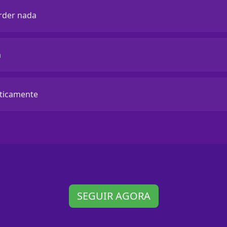
erder nada
a
aticamente
SEGUIR AGORA