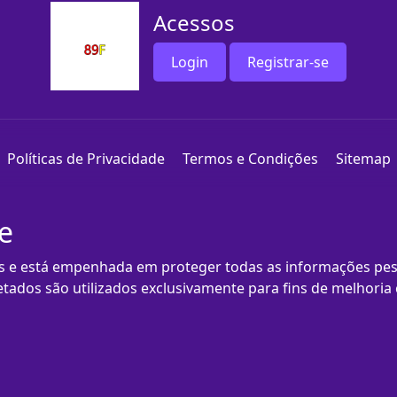
Acessos
Login
Registrar-se
Políticas de Privacidade
Termos e Condições
Sitemap
de
ios e está empenhada em proteger todas as informações pe
tados são utilizados exclusivamente para fins de melhoria