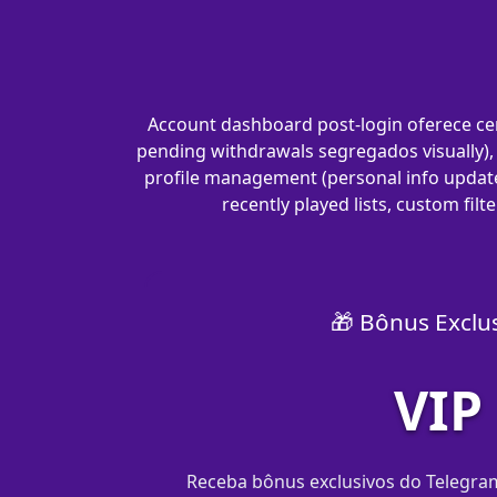
Account dashboard post-login oferece cent
pending withdrawals segregados visually), 
profile management (personal info updat
recently played lists, custom filt
🎁 Bônus Exclu
VIP
Receba bônus exclusivos do Telegra