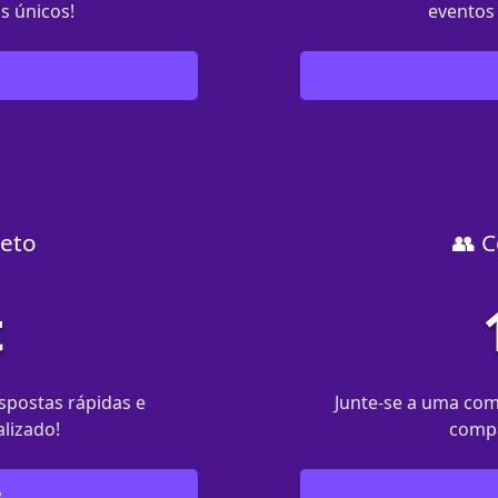
s únicos!
eventos
reto
👥 
t
espostas rápidas e
Junte-se a uma com
lizado!
compa
e