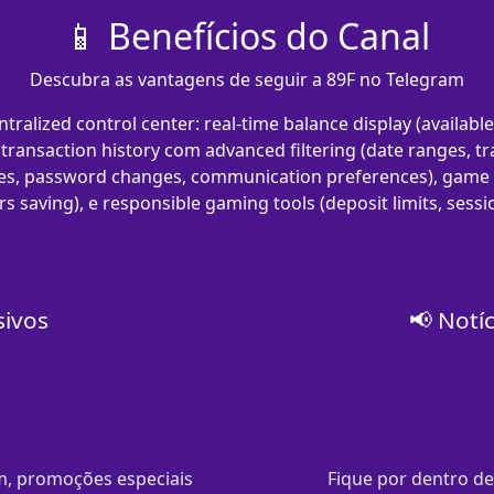
📱 Benefícios do Canal
Descubra as vantagens de seguir a 89F no Telegram
ralized control center: real-time balance display (availab
transaction history com advanced filtering (date ranges, t
es, password changes, communication preferences), game p
ers saving), e responsible gaming tools (deposit limits, sessi
sivos
📢 Notí
m, promoções especiais
Fique por dentro d