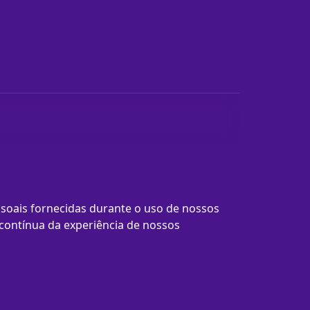
ssoais fornecidas durante o uso de nossos
 contínua da experiência de nossos