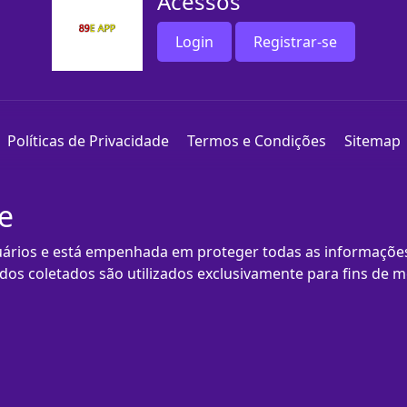
Acessos
Login
Registrar-se
Políticas de Privacidade
Termos e Condições
Sitemap
de
suários e está empenhada em proteger todas as informaçõe
os coletados são utilizados exclusivamente para fins de m