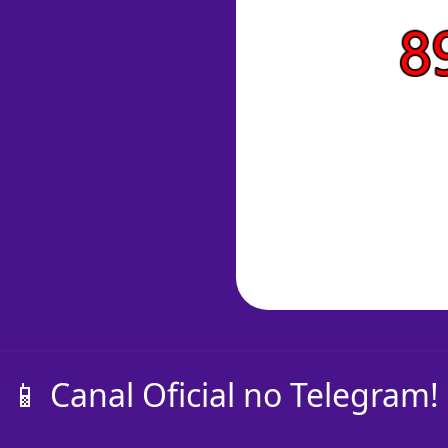
📱 Canal Oficial no Telegram!