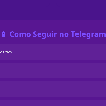
📱 Como Seguir no Telegram
ositivo