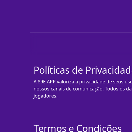
Políticas de Privacida
A 89E APP valoriza a privacidade de seus u
nossos canais de comunicação. Todos os dad
jogadores.
Termos e Condições