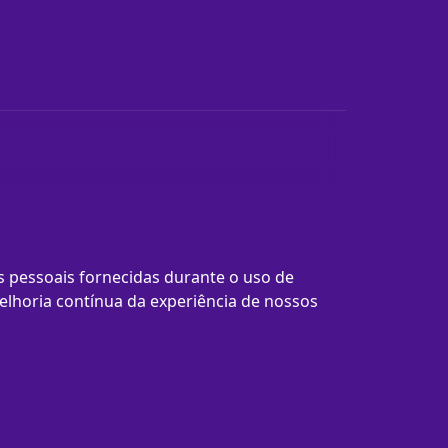
s pessoais fornecidas durante o uso de
elhoria contínua da experiência de nossos