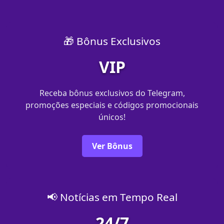
🎁 Bônus Exclusivos
VIP
Receba bônus exclusivos do Telegram,
promoções especiais e códigos promocionais
únicos!
Ver Bônus
📢 Notícias em Tempo Real
24/7