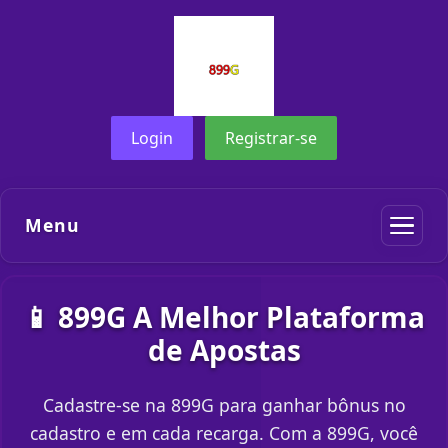
Login
Registrar-se
Menu
📱 899G A Melhor Plataforma
de Apostas
Cadastre-se na 899G para ganhar bônus no
cadastro e em cada recarga. Com a 899G, você