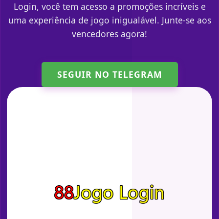
Login, você tem acesso a promoções incríveis e
uma experiência de jogo inigualável. Junte-se aos
vencedores agora!
SEGUIR NO TELEGRAM