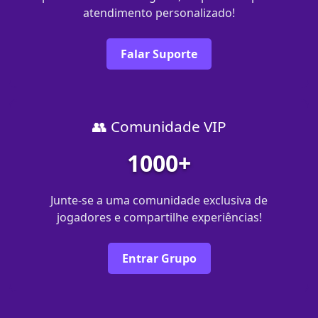
atendimento personalizado!
Falar Suporte
👥 Comunidade VIP
1000+
Junte-se a uma comunidade exclusiva de
jogadores e compartilhe experiências!
Entrar Grupo