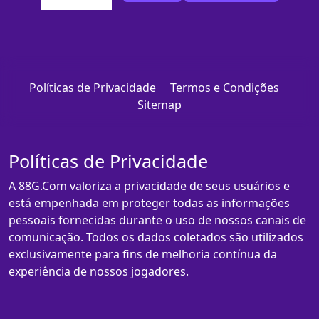
Políticas de Privacidade
Termos e Condições
Sitemap
Políticas de Privacidade
A 88G.Com valoriza a privacidade de seus usuários e
está empenhada em proteger todas as informações
pessoais fornecidas durante o uso de nossos canais de
comunicação. Todos os dados coletados são utilizados
exclusivamente para fins de melhoria contínua da
experiência de nossos jogadores.