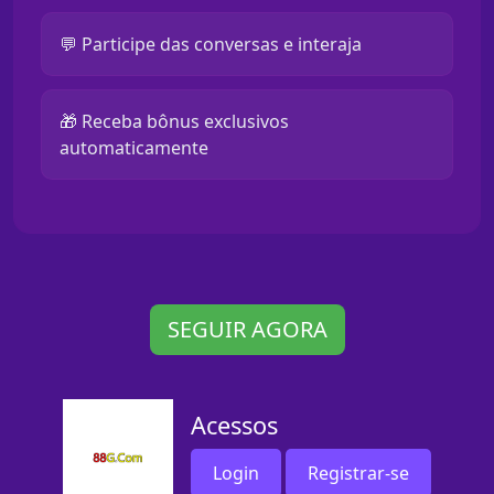
💬 Participe das conversas e interaja
🎁 Receba bônus exclusivos
automaticamente
SEGUIR AGORA
Acessos
Login
Registrar-se