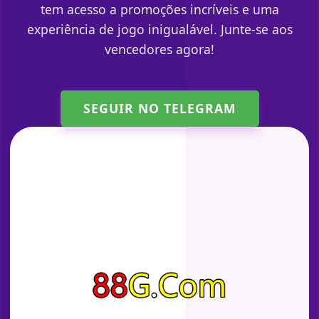
tem acesso a promoções incríveis e uma
experiência de jogo inigualável. Junte-se aos
vencedores agora!
SEGUIR NO TELEGRAM