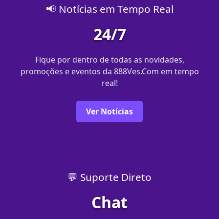
📢 Notícias em Tempo Real
24/7
Fique por dentro de todas as novidades,
promoções e eventos da 888Ves.Com em tempo
real!
Ver Notícias
💬 Suporte Direto
Chat