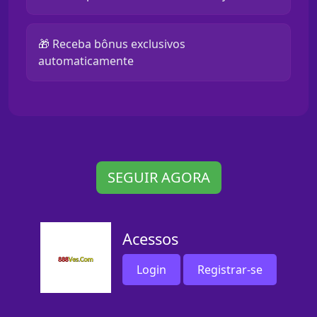
🎁 Receba bônus exclusivos
automaticamente
SEGUIR AGORA
Acessos
Login
Registrar-se