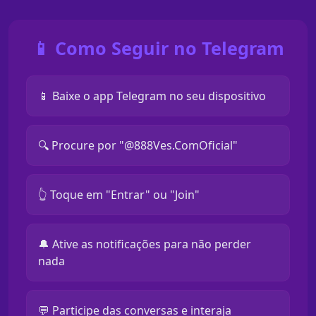
📱 Como Seguir no Telegram
📱 Baixe o app Telegram no seu dispositivo
🔍 Procure por "@888Ves.ComOficial"
👆 Toque em "Entrar" ou "Join"
🔔 Ative as notificações para não perder
nada
💬 Participe das conversas e interaja