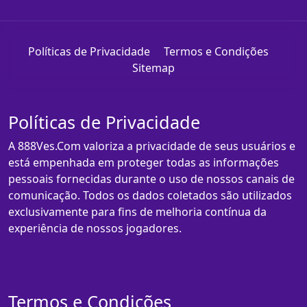
Políticas de Privacidade
Termos e Condições
Sitemap
Políticas de Privacidade
A 888Ves.Com valoriza a privacidade de seus usuários e
está empenhada em proteger todas as informações
pessoais fornecidas durante o uso de nossos canais de
comunicação. Todos os dados coletados são utilizados
exclusivamente para fins de melhoria contínua da
experiência de nossos jogadores.
Termos e Condições