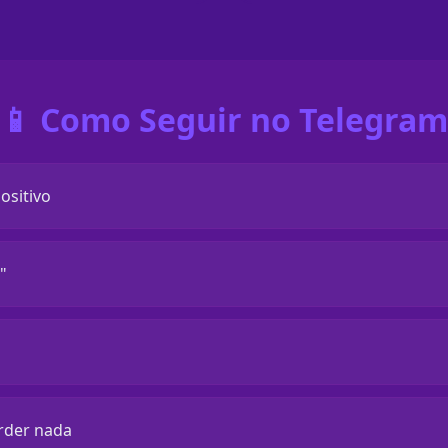
📱 Como Seguir no Telegram
ositivo
"
erder nada