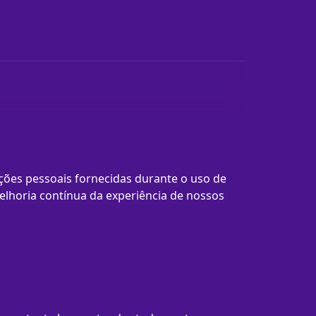
ções pessoais fornecidas durante o uso de
elhoria contínua da experiência de nossos