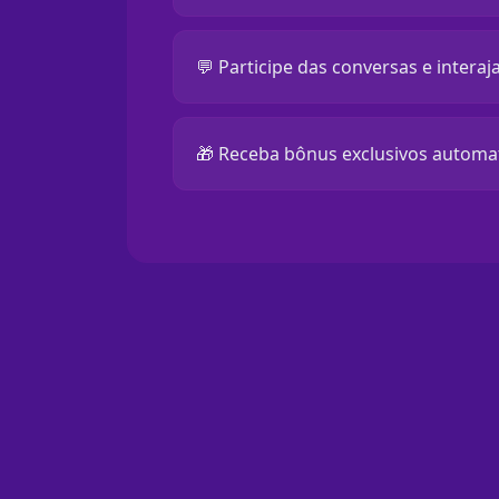
💬 Participe das conversas e interaj
🎁 Receba bônus exclusivos autom