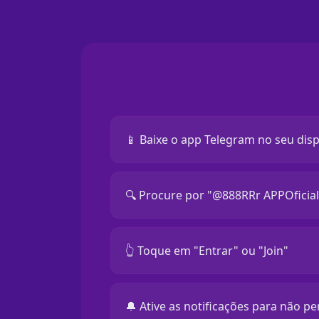
📱 Baixe o app Telegram no seu disp
🔍 Procure por "@888RRr APPOficial
👆 Toque em "Entrar" ou "Join"
🔔 Ative as notificações para não p