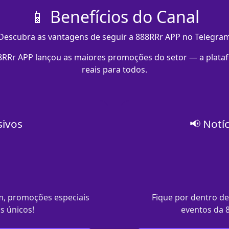
📱 Benefícios do Canal
Descubra as vantagens de seguir a 888RRr APP no Telegra
888RRr APP lançou as maiores promoções do setor — a plataf
reais para todos.
sivos
📢 Notí
m, promoções especiais
Fique por dentro d
s únicos!
eventos da 