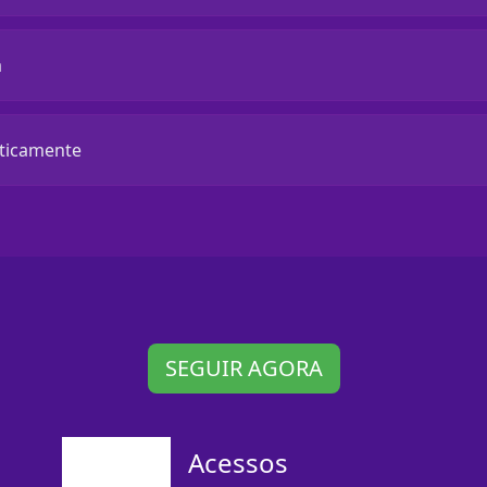
a
aticamente
SEGUIR AGORA
Acessos