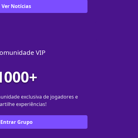
Ver Notícias
Comunidade VIP
1000+
unidade exclusiva de jogadores e
rtilhe experiências!
Entrar Grupo