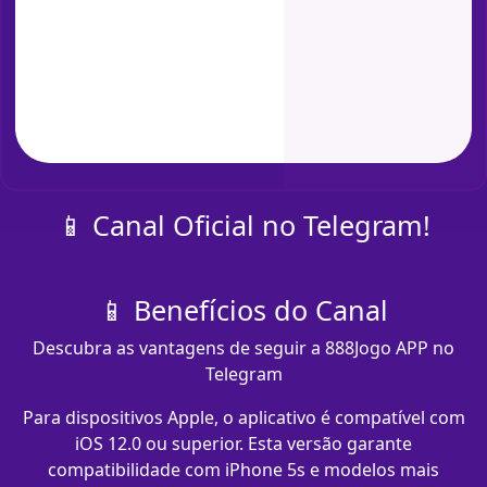
📱 Canal Oficial no Telegram!
📱 Benefícios do Canal
Descubra as vantagens de seguir a 888Jogo APP no
Telegram
Para dispositivos Apple, o aplicativo é compatível com
iOS 12.0 ou superior. Esta versão garante
compatibilidade com iPhone 5s e modelos mais