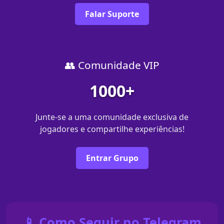
Falar Suporte
👥 Comunidade VIP
1000+
Junte-se a uma comunidade exclusiva de
jogadores e compartilhe experiências!
Entrar Grupo
📱 Como Seguir no Telegram