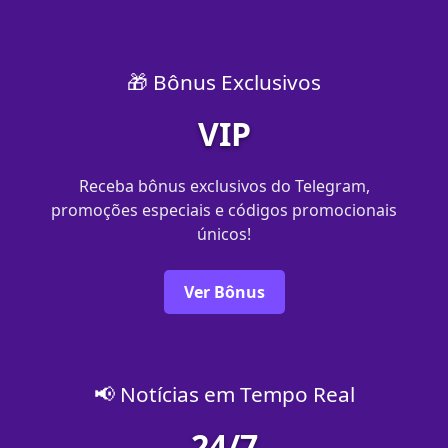
🎁 Bônus Exclusivos
VIP
Receba bônus exclusivos do Telegram,
promoções especiais e códigos promocionais
únicos!
Ver Bônus
📢 Notícias em Tempo Real
24/7