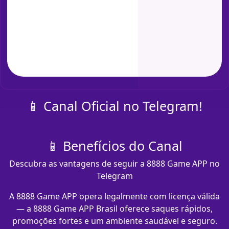
📱 Canal Oficial no Telegram!
📱 Benefícios do Canal
Descubra as vantagens de seguir a 8888 Game APP no
Telegram
A 8888 Game APP opera legalmente com licença válida
— a 8888 Game APP Brasil oferece saques rápidos,
promoções fortes e um ambiente saudável e seguro.