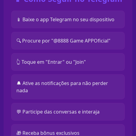
📱 Baixe o app Telegram no seu dispositivo
🔍 Procure por "@8888 Game APPOficial"
👆 Toque em "Entrar" ou "Join"
🔔 Ative as notificações para não perder
nada
💬 Participe das conversas e interaja
🎁 Receba bônus exclusivos