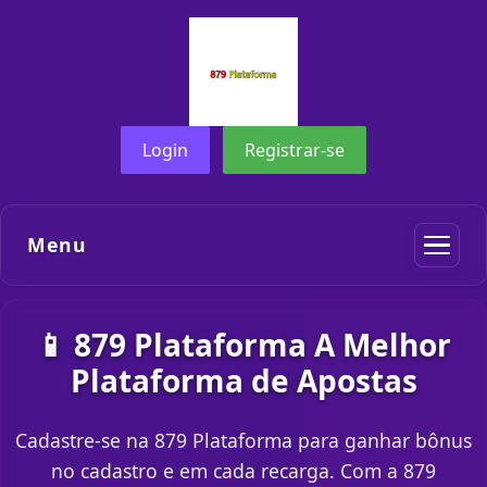
Login
Registrar-se
Menu
📱 879 Plataforma A Melhor
Plataforma de Apostas
Cadastre-se na 879 Plataforma para ganhar bônus
no cadastro e em cada recarga. Com a 879