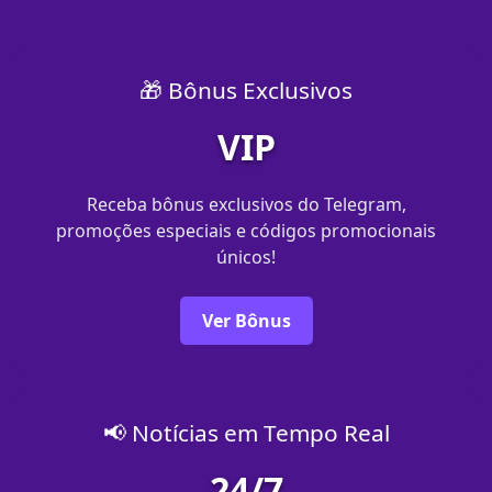
🎁 Bônus Exclusivos
VIP
Receba bônus exclusivos do Telegram,
promoções especiais e códigos promocionais
únicos!
Ver Bônus
📢 Notícias em Tempo Real
24/7