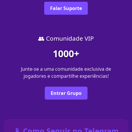
Falar Suporte
👥 Comunidade VIP
1000+
Junte-se a uma comunidade exclusiva de
jogadores e compartilhe experiências!
Entrar Grupo
📱 Como Seguir no Telegram