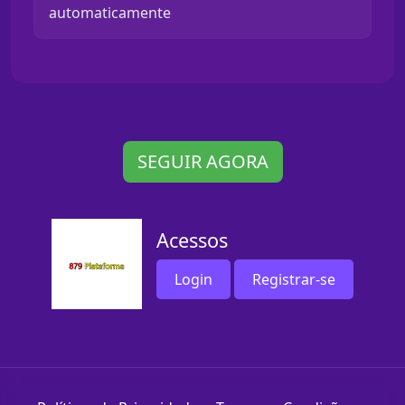
automaticamente
SEGUIR AGORA
Acessos
Login
Registrar-se