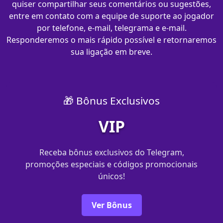
quiser compartilhar seus comentários ou sugestões,
entre em contato com a equipe de suporte ao jogador
por telefone, e-mail, telegrama e e-mail.
Responderemos o mais rápido possível e retornaremos
sua ligação em breve.
🎁 Bônus Exclusivos
VIP
Receba bônus exclusivos do Telegram,
promoções especiais e códigos promocionais
únicos!
Ver Bônus