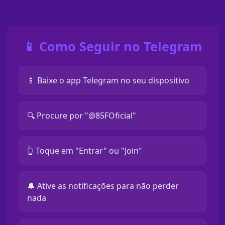
📱 Como Seguir no Telegram
📱 Baixe o app Telegram no seu dispositivo
🔍 Procure por "@85FOficial"
👆 Toque em "Entrar" ou "Join"
🔔 Ative as notificações para não perder
nada