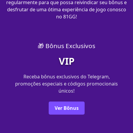
regularmente para que possa reivindicar seu bônus e
desfrutar de uma ótima experiência de jogo conosco
no 81GG!
🎁 Bônus Exclusivos
VIP
Receba bônus exclusivos do Telegram,
promoções especiais e códigos promocionais
únicos!
Ver Bônus