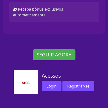
🎁 Receba bônus exclusivos
automaticamente
SEGUIR AGORA
Acessos
Login
Registrar-se