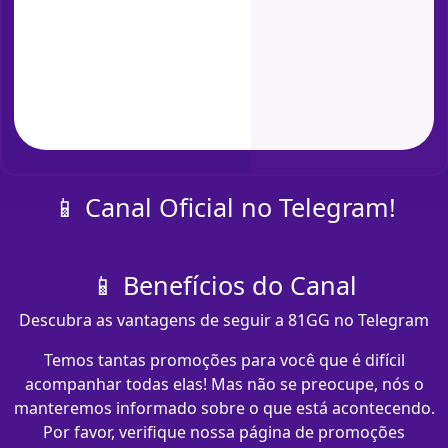
📱 Canal Oficial no Telegram!
📱 Benefícios do Canal
Descubra as vantagens de seguir a 81GG no Telegram
Temos tantas promoções para você que é difícil
acompanhar todas elas! Mas não se preocupe, nós o
manteremos informado sobre o que está acontecendo.
Por favor, verifique nossa página de promoções