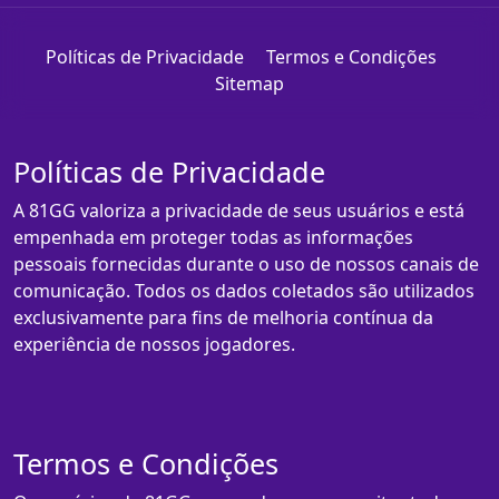
Políticas de Privacidade
Termos e Condições
Sitemap
Políticas de Privacidade
A 81GG valoriza a privacidade de seus usuários e está
empenhada em proteger todas as informações
pessoais fornecidas durante o uso de nossos canais de
comunicação. Todos os dados coletados são utilizados
exclusivamente para fins de melhoria contínua da
experiência de nossos jogadores.
Termos e Condições