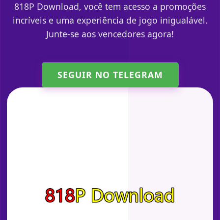
818P Download, você tem acesso a promoções
incríveis e uma experiência de jogo inigualável.
Junte-se aos vencedores agora!
SEGUIR NO TELEGRAM