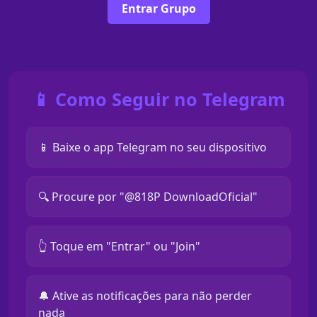
Entrar Grupo
📱 Como Seguir no Telegram
📱 Baixe o app Telegram no seu dispositivo
🔍 Procure por "@818P DownloadOficial"
👆 Toque em "Entrar" ou "Join"
🔔 Ative as notificações para não perder
nada