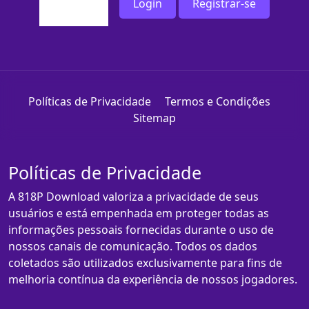
Login
Registrar-se
Políticas de Privacidade
Termos e Condições
Sitemap
Políticas de Privacidade
A 818P Download valoriza a privacidade de seus
usuários e está empenhada em proteger todas as
informações pessoais fornecidas durante o uso de
nossos canais de comunicação. Todos os dados
coletados são utilizados exclusivamente para fins de
melhoria contínua da experiência de nossos jogadores.