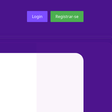
Login
Registrar-se