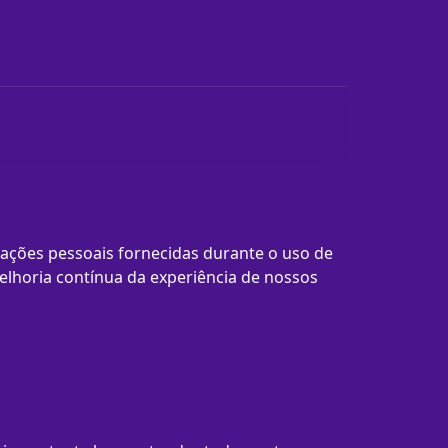
ações pessoais fornecidas durante o uso de
elhoria contínua da experiência de nossos