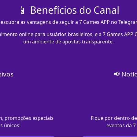
📱 Benefícios do Canal
escubra as vantagens de seguir a 7 Games APP no Telegr
nimento online para usuários brasileiros, e a 7 Games A
um ambiente de apostas transparente.
sivos
📢 Notí
m, promoções especiais
Fique por dentro d
s únicos!
eventos da 7