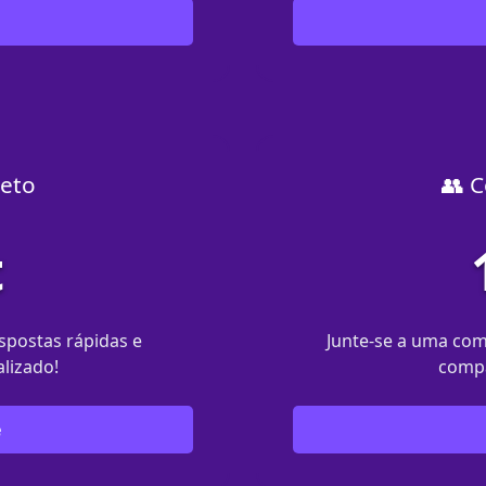
reto
👥 
t
espostas rápidas e
Junte-se a uma com
lizado!
compa
e