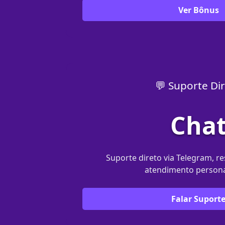
Ver Bônus
💬 Suporte Di
Cha
Suporte direto via Telegram, r
atendimento persona
Falar Suport