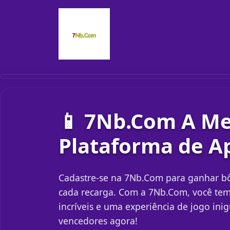
📱 7Nb.Com A Me
Plataforma de A
Cadastre-se na 7Nb.Com para ganhar b
cada recarga. Com a 7Nb.Com, você te
incríveis e uma experiência de jogo inig
vencedores agora!