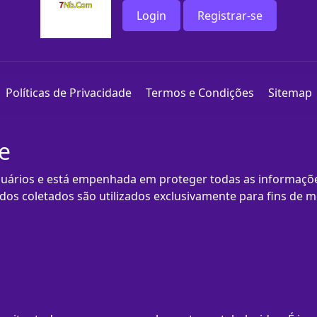
Login
Registrar-se
Políticas de Privacidade
Termos e Condições
Sitemap
de
usuários e está empenhada em proteger todas as informaçõe
os coletados são utilizados exclusivamente para fins de m