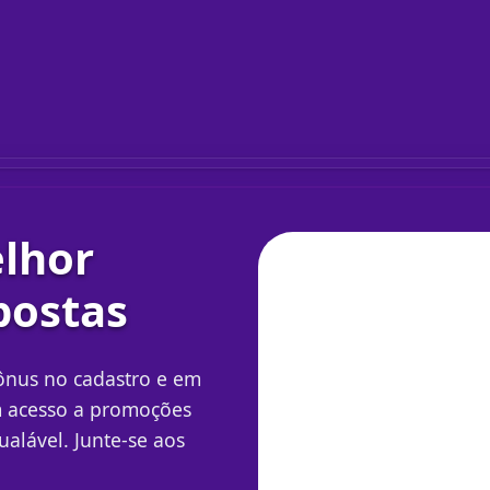
lhor
postas
ônus no cadastro e em
m acesso a promoções
ualável. Junte-se aos