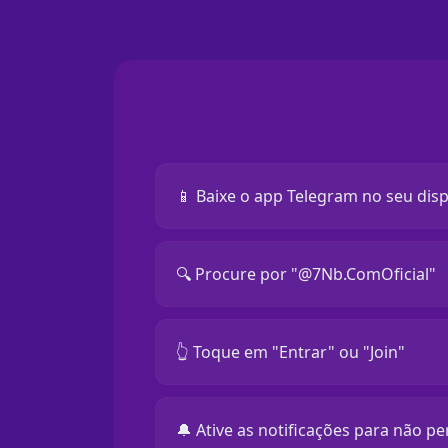
📱 Baixe o app Telegram no seu disp
🔍 Procure por "@7Nb.ComOficial"
👆 Toque em "Entrar" ou "Join"
🔔 Ative as notificações para não p