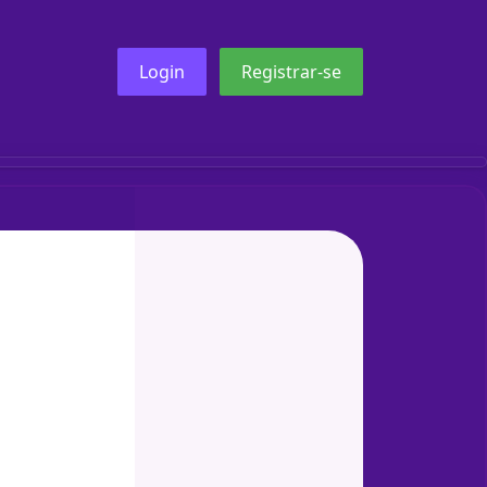
Login
Registrar-se