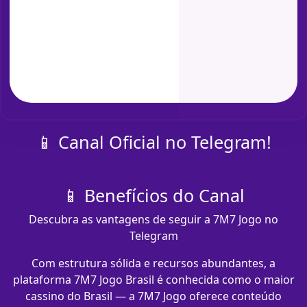
📱 Canal Oficial no Telegram!
📱 Benefícios do Canal
Descubra as vantagens de seguir a 7M7 Jogo no
Telegram
Com estrutura sólida e recursos abundantes, a
plataforma 7M7 Jogo Brasil é conhecida como o maior
cassino do Brasil — a 7M7 Jogo oferece conteúdo