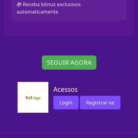
🎁 Receba bônus exclusivos
automaticamente
SEGUIR AGORA
Acessos
Login
Registrar-se