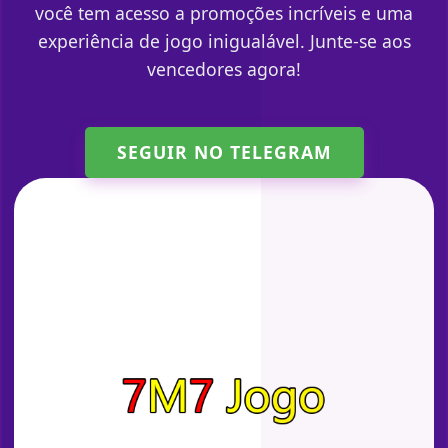
você tem acesso a promoções incríveis e uma
experiência de jogo inigualável. Junte-se aos
vencedores agora!
SEGUIR NO TELEGRAM