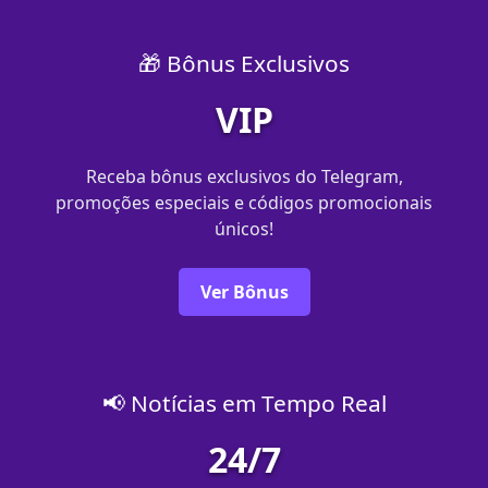
🎁 Bônus Exclusivos
VIP
Receba bônus exclusivos do Telegram,
promoções especiais e códigos promocionais
únicos!
Ver Bônus
📢 Notícias em Tempo Real
24/7