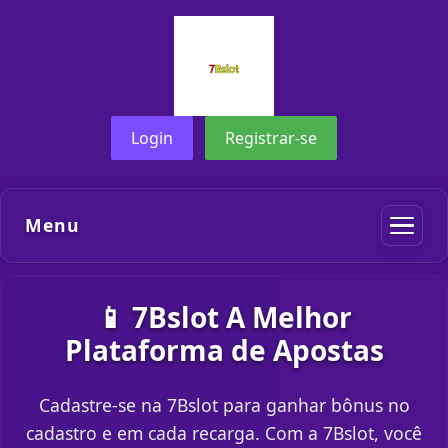
Login
Registrar-se
Menu
📱 7Bslot A Melhor
Plataforma de Apostas
Cadastre-se na 7Bslot para ganhar bônus no
cadastro e em cada recarga. Com a 7Bslot, você