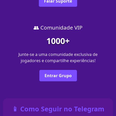
Falar Suporte
👥 Comunidade VIP
1000+
Junte-se a uma comunidade exclusiva de
jogadores e compartilhe experiências!
Entrar Grupo
📱 Como Seguir no Telegram