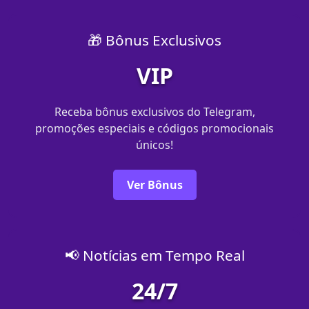
🎁 Bônus Exclusivos
VIP
Receba bônus exclusivos do Telegram,
promoções especiais e códigos promocionais
únicos!
Ver Bônus
📢 Notícias em Tempo Real
24/7