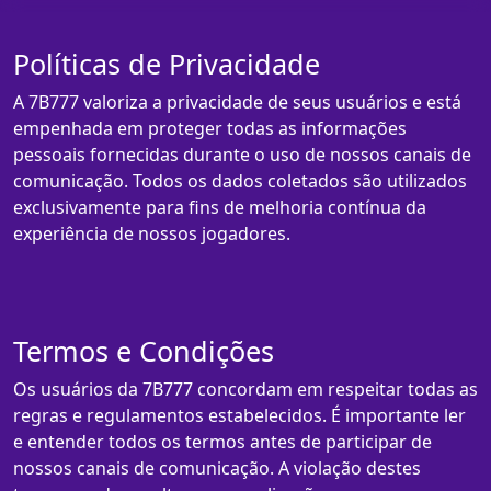
Políticas de Privacidade
A 7B777 valoriza a privacidade de seus usuários e está
empenhada em proteger todas as informações
pessoais fornecidas durante o uso de nossos canais de
comunicação. Todos os dados coletados são utilizados
exclusivamente para fins de melhoria contínua da
experiência de nossos jogadores.
Termos e Condições
Os usuários da 7B777 concordam em respeitar todas as
regras e regulamentos estabelecidos. É importante ler
e entender todos os termos antes de participar de
nossos canais de comunicação. A violação destes