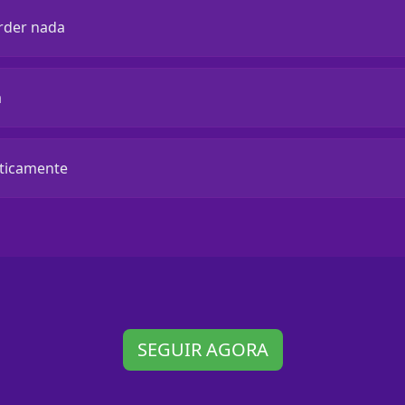
erder nada
a
aticamente
SEGUIR AGORA