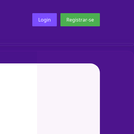
Login
Registrar-se