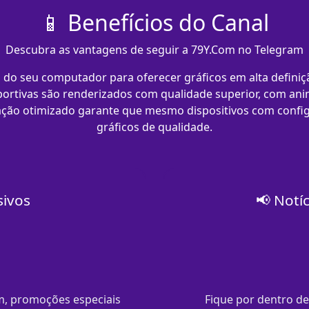
📱 Benefícios do Canal
Descubra as vantagens de seguir a 79Y.Com no Telegram
ca do seu computador para oferecer gráficos em alta definiç
portivas são renderizados com qualidade superior, com anim
ização otimizado garante que mesmo dispositivos com conf
gráficos de qualidade.
sivos
📢 Notí
m, promoções especiais
Fique por dentro d