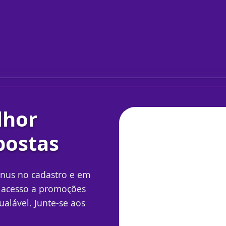
lhor
postas
nus no cadastro e em
 acesso a promoções
ualável. Junte-se aos