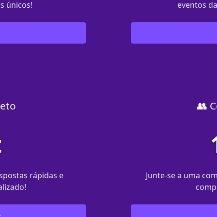
s únicos!
eventos da
reto
👥 
t
espostas rápidas e
Junte-se a uma com
lizado!
compa
e