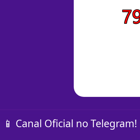
📱 Canal Oficial no Telegram!