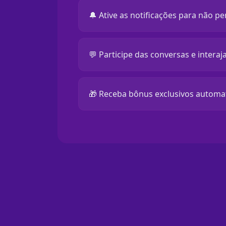
🔔 Ative as notificações para não p
💬 Participe das conversas e interaj
🎁 Receba bônus exclusivos autom