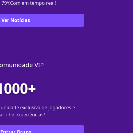
 79Y.Com em tempo real!
Ver Notícias
Comunidade VIP
1000+
unidade exclusiva de jogadores e
rtilhe experiências!
Entrar Grupo