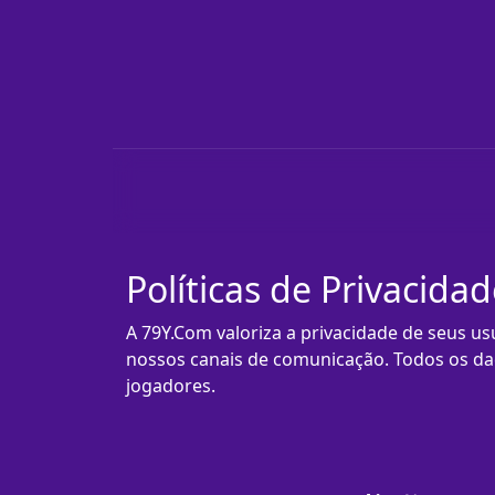
Políticas de Privacida
A 79Y.Com valoriza a privacidade de seus u
nossos canais de comunicação. Todos os dad
jogadores.