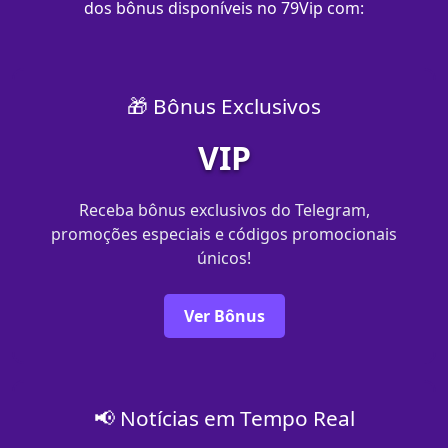
dos bônus disponíveis no 79Vip com​:
🎁 Bônus Exclusivos
VIP
Receba bônus exclusivos do Telegram,
promoções especiais e códigos promocionais
únicos!
Ver Bônus
📢 Notícias em Tempo Real