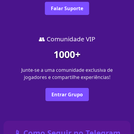
Falar Suporte
👥 Comunidade VIP
1000+
Junte-se a uma comunidade exclusiva de
jogadores e compartilhe experiências!
Entrar Grupo
📱 Como Seguir no Telegram