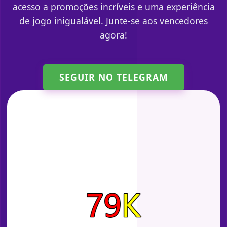
acesso a promoções incríveis e uma experiência
de jogo inigualável. Junte-se aos vencedores
agora!
SEGUIR NO TELEGRAM