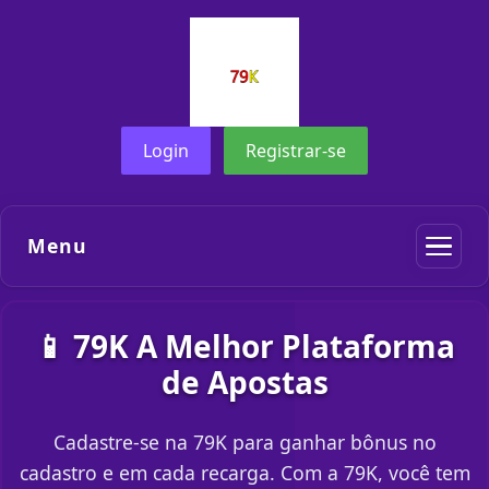
Login
Registrar-se
Menu
📱 79K A Melhor Plataforma
de Apostas
Cadastre-se na 79K para ganhar bônus no
cadastro e em cada recarga. Com a 79K, você tem