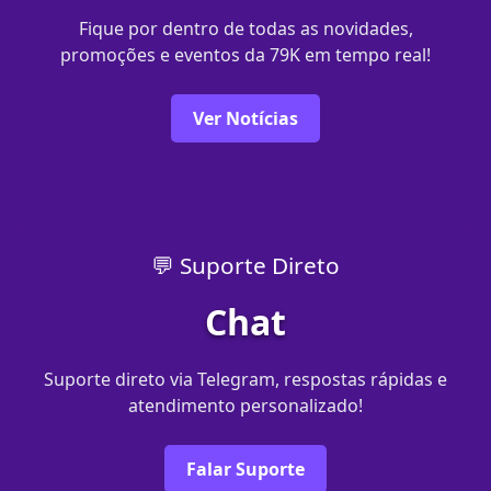
Fique por dentro de todas as novidades,
promoções e eventos da 79K em tempo real!
Ver Notícias
💬 Suporte Direto
Chat
Suporte direto via Telegram, respostas rápidas e
atendimento personalizado!
Falar Suporte