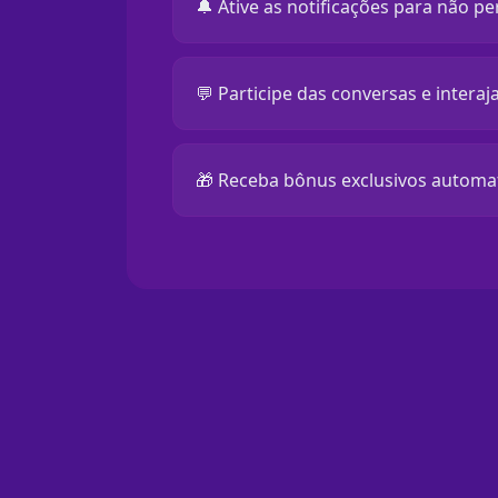
🔔 Ative as notificações para não p
💬 Participe das conversas e interaj
🎁 Receba bônus exclusivos autom