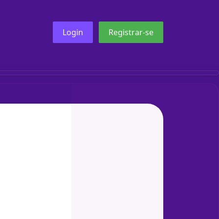
Login
Registrar-se