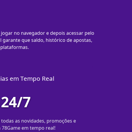
 jogar no navegador e depois acessar pelo
 garante que saldo, histórico de apostas,
 plataformas.
cias em Tempo Real
24/7
e todas as novidades, promoções e
a 78Game em tempo real!