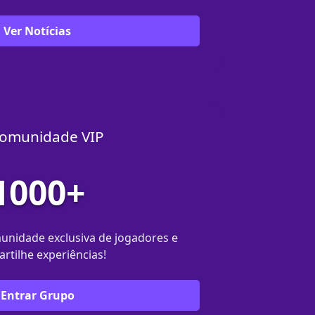
Ver Notícias
Comunidade VIP
1000+
unidade exclusiva de jogadores e
rtilhe experiências!
Entrar Grupo