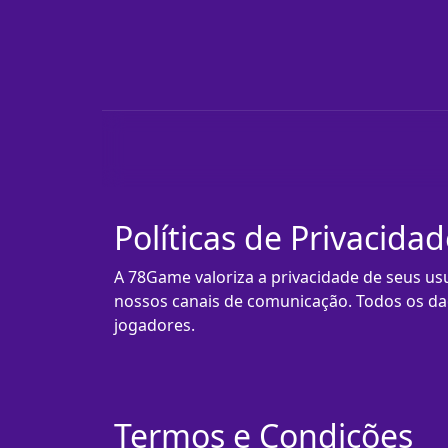
Políticas de Privacida
A 78Game valoriza a privacidade de seus u
nossos canais de comunicação. Todos os dad
jogadores.
Termos e Condições