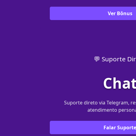
Ver Bônus
💬 Suporte Di
Cha
Suporte direto via Telegram, r
atendimento persona
Falar Suport