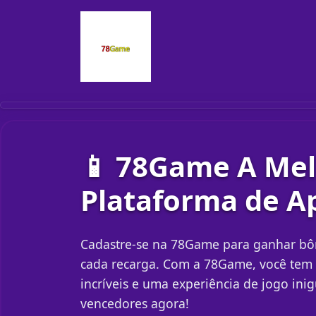
📱 78Game A Me
Plataforma de A
Cadastre-se na 78Game para ganhar bô
cada recarga. Com a 78Game, você tem
incríveis e uma experiência de jogo inig
vencedores agora!