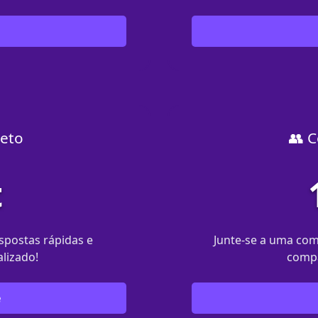
reto
👥 
t
espostas rápidas e
Junte-se a uma com
lizado!
compa
e