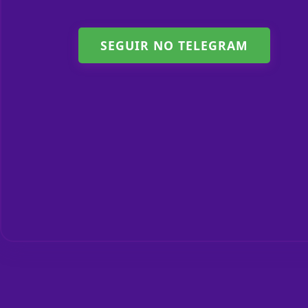
SEGUIR NO TELEGRAM