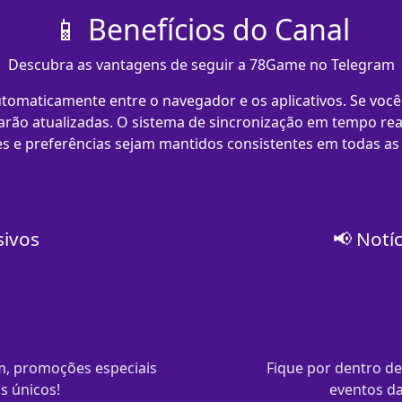
📱 Benefícios do Canal
Descubra as vantagens de seguir a 78Game no Telegram
tomaticamente entre o navegador e os aplicativos. Se você
tarão atualizadas. O sistema de sincronização em tempo real
s e preferências sejam mantidos consistentes em todas as
sivos
📢 Notí
m, promoções especiais
Fique por dentro d
s únicos!
eventos d