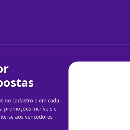
or
postas
s no cadastro e em cada
a promoções incríveis e
unte-se aos vencedores