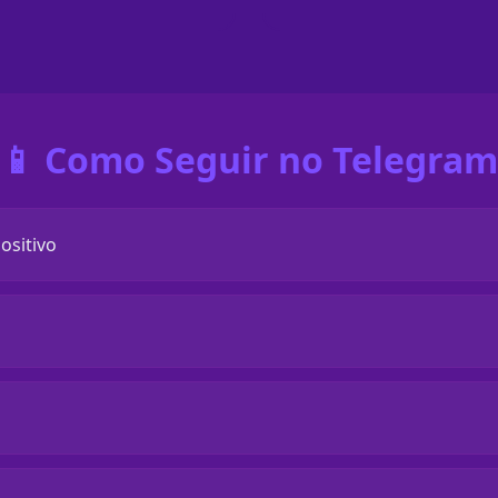
📱 Como Seguir no Telegram
ositivo