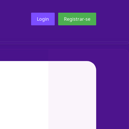
Login
Registrar-se