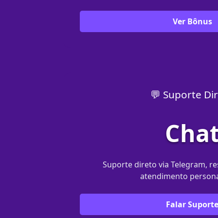
Ver Bônus
💬 Suporte Di
Cha
Suporte direto via Telegram, r
atendimento persona
Falar Suport