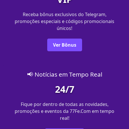
Receba bônus exclusivos do Telegram,
promoções especiais e códigos promocionais
únicos!
Ver Bônus
📢 Notícias em Tempo Real
24/7
Fique por dentro de todas as novidades,
promoções e eventos da 77Fe.Com em tempo
real!