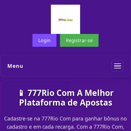
Login
Registrar-se
Menu
📱 777Rio Com A Melhor
Plataforma de Apostas
Cadastre-se na 777Rio Com para ganhar bônus no
cadastro e em cada recarga. Com a 777Rio Com,