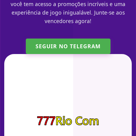
você tem acesso a promoções incríveis e uma
experiência de jogo inigualável. Junte-se aos
vencedores agora!
SEGUIR NO TELEGRAM