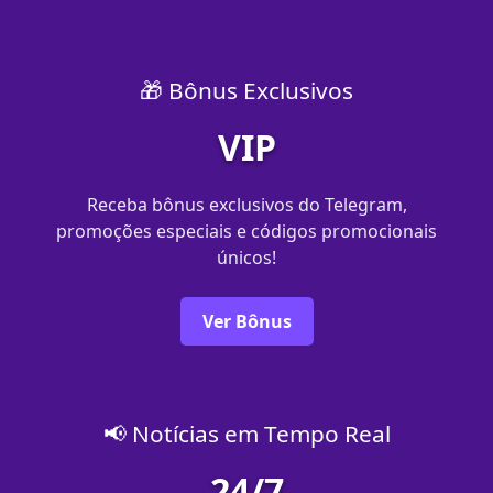
🎁 Bônus Exclusivos
VIP
Receba bônus exclusivos do Telegram,
promoções especiais e códigos promocionais
únicos!
Ver Bônus
📢 Notícias em Tempo Real
24/7