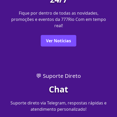
Fique por dentro de todas as novidades,
promoções e eventos da 777Rio Com em tempo
real!
Ver Notícias
💬 Suporte Direto
Chat
Suporte direto via Telegram, respostas rápidas e
atendimento personalizado!