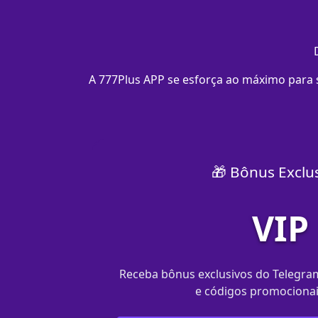
A 777Plus APP se esforça ao máximo para s
🎁 Bônus Exclu
VIP
Receba bônus exclusivos do Telegra
e códigos promocionai