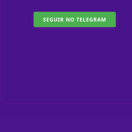
SEGUIR NO TELEGRAM