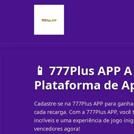
📱 777Plus APP 
Plataforma de A
Cadastre-se na 777Plus APP para ganha
cada recarga. Com a 777Plus APP, você
incríveis e uma experiência de jogo inig
vencedores agora!