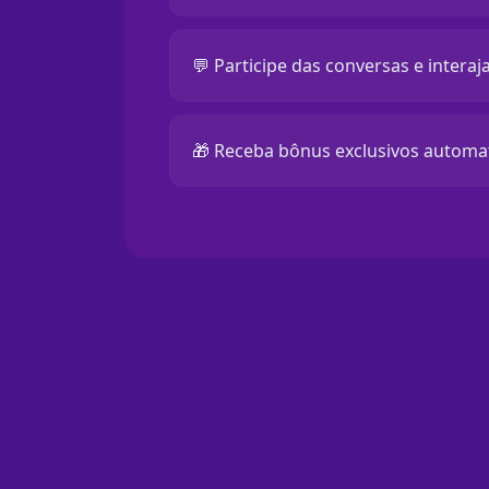
💬 Participe das conversas e interaj
🎁 Receba bônus exclusivos autom