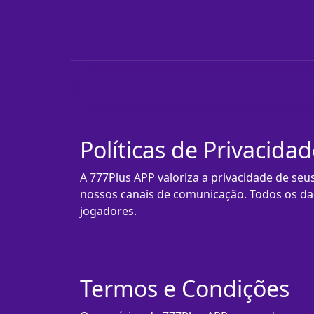
Políticas de Privacida
A 777Plus APP valoriza a privacidade de se
nossos canais de comunicação. Todos os dad
jogadores.
Termos e Condições