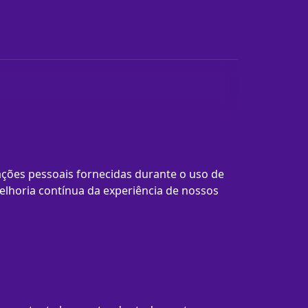
ações pessoais fornecidas durante o uso de
elhoria contínua da experiência de nossos