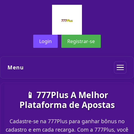
Login
Registrar-se
Menu
📱 777Plus A Melhor
Plataforma de Apostas
Cadastre-se na 777Plus para ganhar bônus no
cadastro e em cada recarga. Com a 777Plus, você