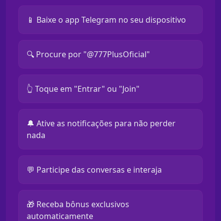
📱 Baixe o app Telegram no seu dispositivo
🔍 Procure por "@777PlusOficial"
👆 Toque em "Entrar" ou "Join"
🔔 Ative as notificações para não perder
nada
💬 Participe das conversas e interaja
🎁 Receba bônus exclusivos
automaticamente