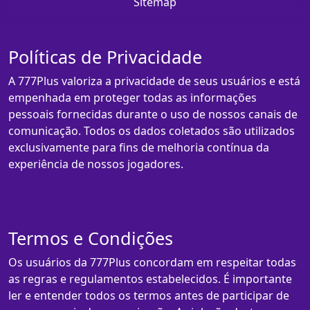
Sitemap
Políticas de Privacidade
A 777Plus valoriza a privacidade de seus usuários e está
empenhada em proteger todas as informações
pessoais fornecidas durante o uso de nossos canais de
comunicação. Todos os dados coletados são utilizados
exclusivamente para fins de melhoria contínua da
experiência de nossos jogadores.
Termos e Condições
Os usuários da 777Plus concordam em respeitar todas
as regras e regulamentos estabelecidos. É importante
ler e entender todos os termos antes de participar de