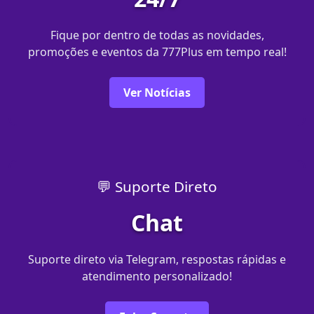
Fique por dentro de todas as novidades,
promoções e eventos da 777Plus em tempo real!
Ver Notícias
💬 Suporte Direto
Chat
Suporte direto via Telegram, respostas rápidas e
atendimento personalizado!