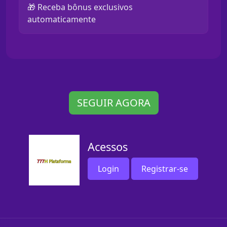
🎁 Receba bônus exclusivos
automaticamente
SEGUIR AGORA
Acessos
Login
Registrar-se