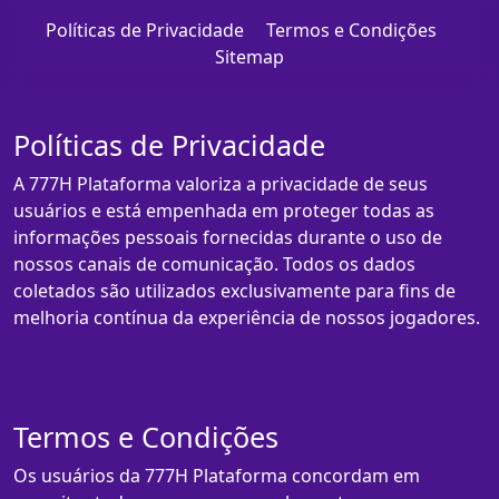
Políticas de Privacidade
Termos e Condições
Sitemap
Políticas de Privacidade
A 777H Plataforma valoriza a privacidade de seus
usuários e está empenhada em proteger todas as
informações pessoais fornecidas durante o uso de
nossos canais de comunicação. Todos os dados
coletados são utilizados exclusivamente para fins de
melhoria contínua da experiência de nossos jogadores.
Termos e Condições
Os usuários da 777H Plataforma concordam em