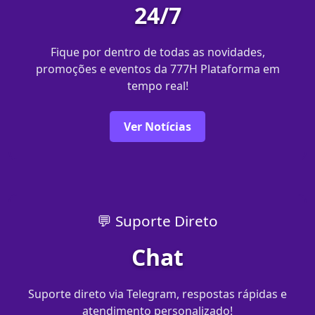
24/7
Fique por dentro de todas as novidades,
promoções e eventos da 777H Plataforma em
tempo real!
Ver Notícias
💬 Suporte Direto
Chat
Suporte direto via Telegram, respostas rápidas e
atendimento personalizado!