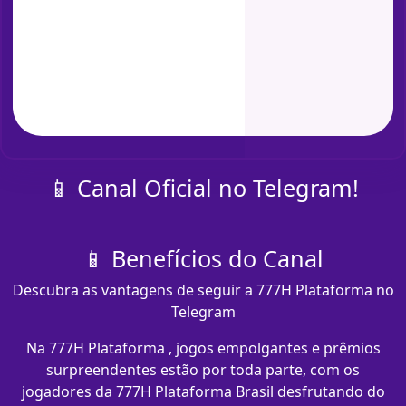
📱 Canal Oficial no Telegram!
📱 Benefícios do Canal
Descubra as vantagens de seguir a 777H Plataforma no
Telegram
Na 777H Plataforma , jogos empolgantes e prêmios
surpreendentes estão por toda parte, com os
jogadores da 777H Plataforma Brasil desfrutando do