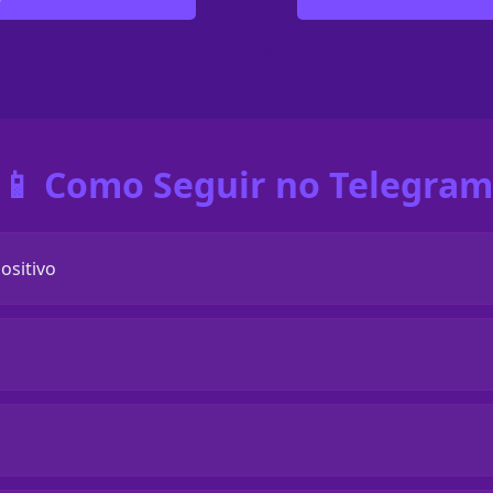
📱 Como Seguir no Telegram
ositivo