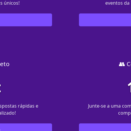
s únicos!
eventos da
reto
👥 
t
espostas rápidas e
Junte-se a uma com
lizado!
compa
e