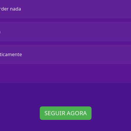
erder nada
a
aticamente
SEGUIR AGORA