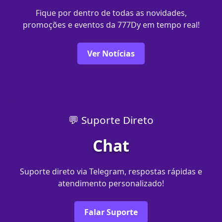
Fique por dentro de todas as novidades,
promoções e eventos da 777Dy em tempo real!
Ver Notícias
💬 Suporte Direto
Chat
Suporte direto via Telegram, respostas rápidas e
atendimento personalizado!
Falar Suporte