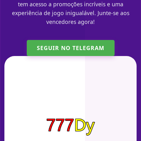
tem acesso a promoções incríveis e uma
experiência de jogo inigualável. Junte-se aos
vencedores agora!
SEGUIR NO TELEGRAM