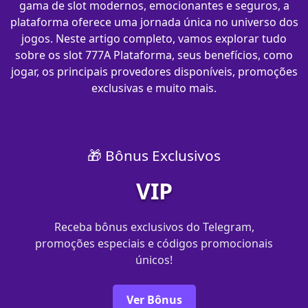
gama de slot modernos, emocionantes e seguros, a
plataforma oferece uma jornada única no universo dos
jogos. Neste artigo completo, vamos explorar tudo
sobre os slot 777A Plataforma, seus benefícios, como
jogar, os principais provedores disponíveis, promoções
exclusivas e muito mais.
🎁 Bônus Exclusivos
VIP
Receba bônus exclusivos do Telegram,
promoções especiais e códigos promocionais
únicos!
Ver Bônus