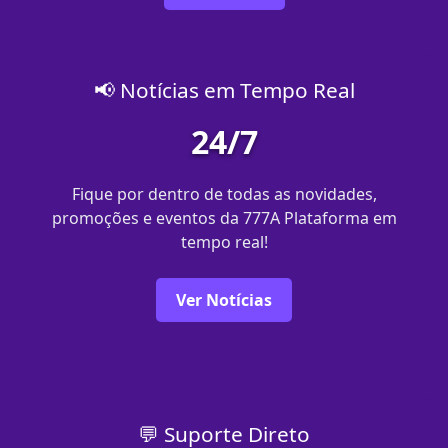
📢 Notícias em Tempo Real
24/7
Fique por dentro de todas as novidades,
promoções e eventos da 777A Plataforma em
tempo real!
Ver Notícias
💬 Suporte Direto