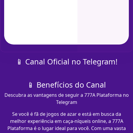
📱 Canal Oficial no Telegram!
📱 Benefícios do Canal
Descubra as vantagens de seguir a 777A Plataforma no
Telegram
Se você é fã de jogos de azar e está em busca da
melhor experiência em caça-níqueis online, a 777A
Plataforma é o lugar ideal para você. Com uma vasta