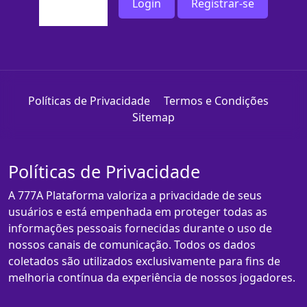
Login
Registrar-se
Políticas de Privacidade
Termos e Condições
Sitemap
Políticas de Privacidade
A 777A Plataforma valoriza a privacidade de seus
usuários e está empenhada em proteger todas as
informações pessoais fornecidas durante o uso de
nossos canais de comunicação. Todos os dados
coletados são utilizados exclusivamente para fins de
melhoria contínua da experiência de nossos jogadores.