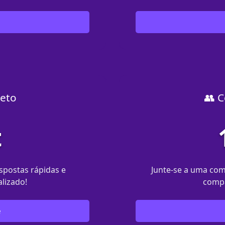
reto
👥 
t
espostas rápidas e
Junte-se a uma com
lizado!
compa
e