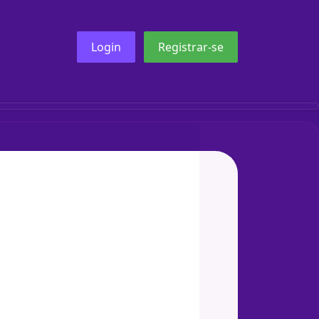
Login
Registrar-se