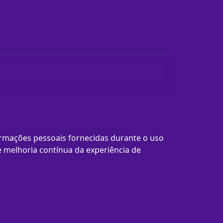
ormações pessoais fornecidas durante o uso
e melhoria contínua da experiência de