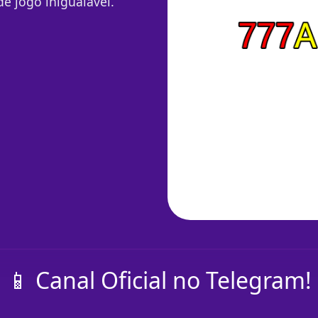
e jogo inigualável.
📱 Canal Oficial no Telegram!