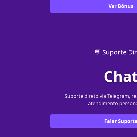
Ver Bônus
💬 Suporte Di
Cha
Suporte direto via Telegram, r
atendimento persona
Falar Suport