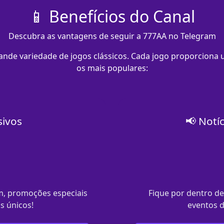
📱 Benefícios do Canal
Descubra as vantagens de seguir a 777AA no Telegram
nde variedade de jogos clássicos. Cada jogo proporciona uma
os mais populares:
sivos
📢 Notí
m, promoções especiais
Fique por dentro d
s únicos!
eventos d