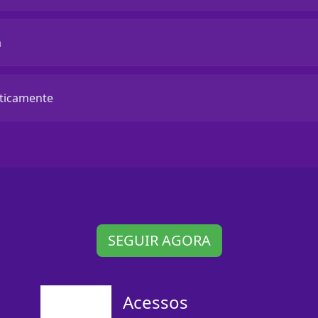
a
aticamente
SEGUIR AGORA
Acessos