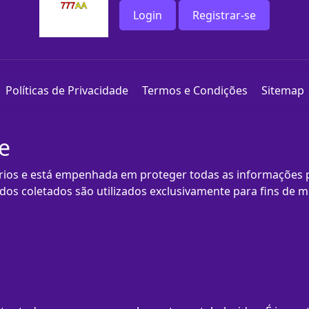
Login
Registrar-se
Políticas de Privacidade
Termos e Condições
Sitemap
de
ários e está empenhada em proteger todas as informações 
os coletados são utilizados exclusivamente para fins de m