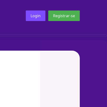
Login
Registrar-se