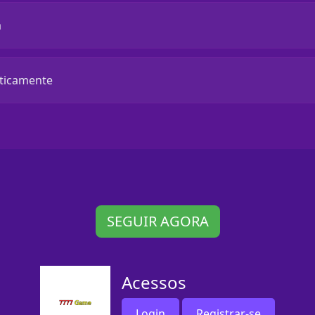
a
aticamente
SEGUIR AGORA
Acessos
Login
Registrar-se