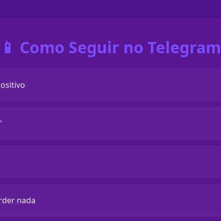
📱 Como Seguir no Telegram
ositivo
"
erder nada