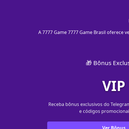
A 7777 Game 7777 Game Brasil oferece ver
🎁 Bônus Exclu
VIP
Receba bônus exclusivos do Telegra
e códigos promocionai
Ver Bônus