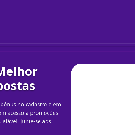
Melhor
postas
 bônus no cadastro e em
tem acesso a promoções
ualável. Junte-se aos