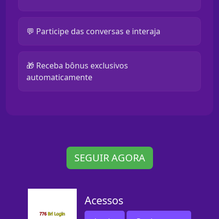
💬 Participe das conversas e interaja
🎁 Receba bônus exclusivos
automaticamente
SEGUIR AGORA
Acessos