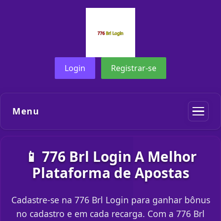
Login
Registrar-se
Menu
📱 776 Brl Login A Melhor
Plataforma de Apostas
Cadastre-se na 776 Brl Login para ganhar bônus
no cadastro e em cada recarga. Com a 776 Brl