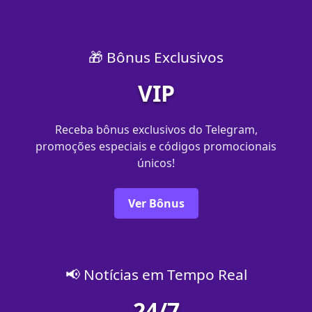
🎁 Bônus Exclusivos
VIP
Receba bônus exclusivos do Telegram,
promoções especiais e códigos promocionais
únicos!
Ver Bônus
📢 Notícias em Tempo Real
24/7