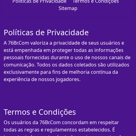
Políticas de Privacidade
Termos e Condições
Sitemap
Políticas de Privacidade
A 76Br.Com valoriza a privacidade de seus usuários e
está empenhada em proteger todas as informações
pessoais fornecidas durante o uso de nossos canais de
comunicação. Todos os dados coletados são utilizados
exclusivamente para fins de melhoria contínua da
experiência de nossos jogadores.
Termos e Condições
Os usuários da 76Br.Com concordam em respeitar
todas as regras e regulamentos estabelecidos. É