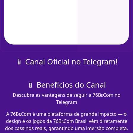
📱 Canal Oficial no Telegram!
📱 Benefícios do Canal
Descubra as vantagens de seguir a 76Br.Com no
Telegram
A 76Br.Com é uma plataforma de grande impacto — o
design e os jogos da 76Br.Com Brasil vêm diretamente
dos cassinos reais, garantindo uma imersão completa.