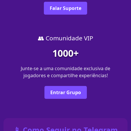
Falar Suporte
👥 Comunidade VIP
1000+
Junte-se a uma comunidade exclusiva de
jogadores e compartilhe experiências!
Entrar Grupo
📱 Como Seguir no Telegram