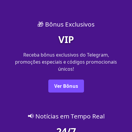
🎁 Bônus Exclusivos
VIP
Receba bônus exclusivos do Telegram,
promoções especiais e códigos promocionais
únicos!
Ver Bônus
📢 Notícias em Tempo Real
24/7