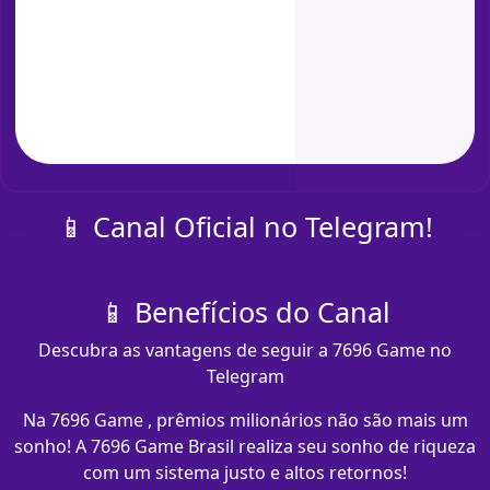
📱 Canal Oficial no Telegram!
📱 Benefícios do Canal
Descubra as vantagens de seguir a 7696 Game no
Telegram
Na 7696 Game , prêmios milionários não são mais um
sonho! A 7696 Game Brasil realiza seu sonho de riqueza
com um sistema justo e altos retornos!