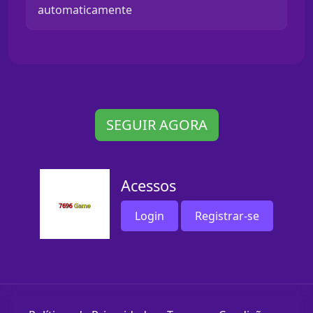
automaticamente
SEGUIR AGORA
Acessos
Login
Registrar-se