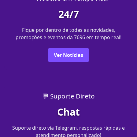
24/7
Fique por dentro de todas as novidades,
promoções e eventos da 7696 em tempo real!
Ver Notícias
💬 Suporte Direto
Chat
Suporte direto via Telegram, respostas rápidas e
atendimento personalizado!