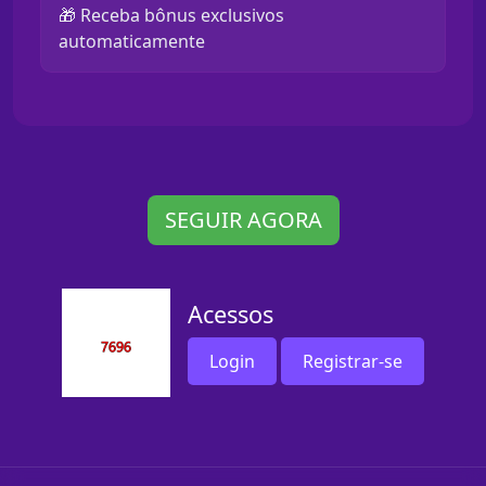
🎁 Receba bônus exclusivos
automaticamente
SEGUIR AGORA
Acessos
Login
Registrar-se