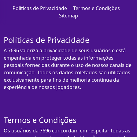
Políticas de Privacidade
Termos e Condições
Sitemap
Políticas de Privacidade
A 7696 valoriza a privacidade de seus usuários e está
empenhada em proteger todas as informações
pessoais fornecidas durante o uso de nossos canais de
comunicação. Todos os dados coletados são utilizados
exclusivamente para fins de melhoria contínua da
experiência de nossos jogadores.
Termos e Condições
Os usuários da 7696 concordam em respeitar todas as