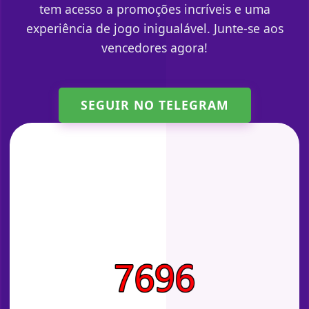
tem acesso a promoções incríveis e uma
experiência de jogo inigualável. Junte-se aos
vencedores agora!
SEGUIR NO TELEGRAM