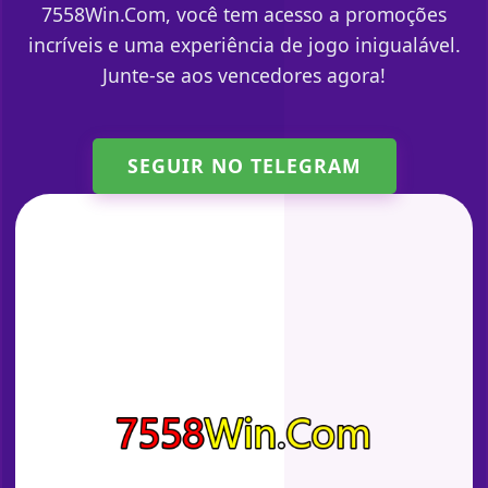
7558Win.Com, você tem acesso a promoções
incríveis e uma experiência de jogo inigualável.
Junte-se aos vencedores agora!
SEGUIR NO TELEGRAM