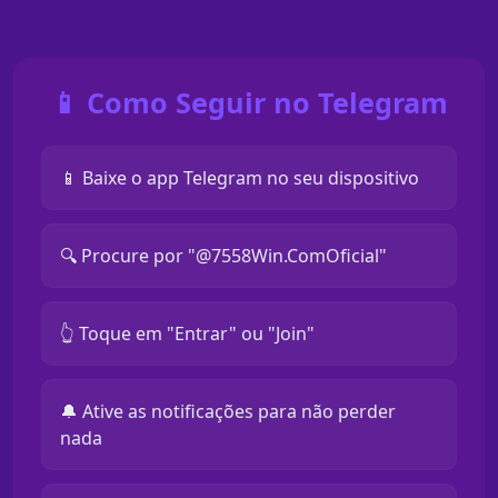
📱 Como Seguir no Telegram
📱 Baixe o app Telegram no seu dispositivo
🔍 Procure por "@7558Win.ComOficial"
👆 Toque em "Entrar" ou "Join"
🔔 Ative as notificações para não perder
nada