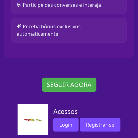
💬 Participe das conversas e interaja
🎁 Receba bônus exclusivos
automaticamente
SEGUIR AGORA
Acessos
Login
Registrar-se