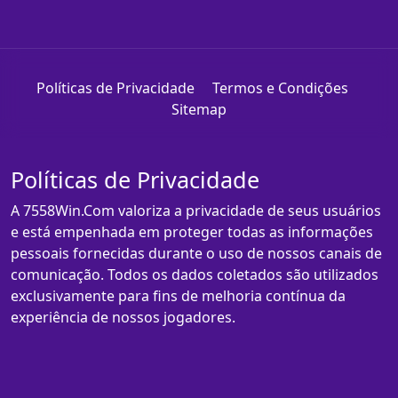
Políticas de Privacidade
Termos e Condições
Sitemap
Políticas de Privacidade
A 7558Win.Com valoriza a privacidade de seus usuários
e está empenhada em proteger todas as informações
pessoais fornecidas durante o uso de nossos canais de
comunicação. Todos os dados coletados são utilizados
exclusivamente para fins de melhoria contínua da
experiência de nossos jogadores.