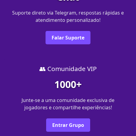
Suporte direto via Telegram, respostas rápidas e
atendimento personalizado!
Falar Suporte
👥 Comunidade VIP
1000+
Junte-se a uma comunidade exclusiva de
jogadores e compartilhe experiências!
Entrar Grupo